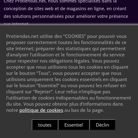
Chez Protiendas.net, nous sommes spécialisés dans la
conception de sites web et de magasins en ligne, en créant
des solutions personnalisées pour améliorer votre présence
sur internet.
Protiendas.net utilise des “COOKIES” pour pouvoir vous
Contact
proposer correctement toutes les fonctionnalités de ce
site Internet; préparer des statistiques qui permettent
93 120 25 92
d'analyser l'utilisation et le fonctionnement du service
pour respecter nos obligations légales. Vous pouvez
634 52 23 85
accepter que nous utilisions tous les cookies en cliquant
sur le bouton “Tous”, vous pouvez accepter que nous
info@protiendas.net
utilisions uniquement les cookies essentiels en cliquant
sur le bouton “Essentiel” ou vous pouvez les refuser en
Garraf 19 - 08140 - Caldes de Montbui
cliquant sur “Rejeter”. Leur refus n'implique pas
l'utilisation de cookies indispensables au fonctionnement
du site. Vous pouvez obtenir plus d'informations dans
Textes légaux
notre
politique de cookies
au bas de la page.
Mentions légales
toutes
Essentiel
Déclin
Politique de confidentialité