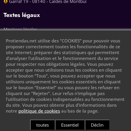
Garraf 19 - 08140 - Caldes de Montbui
Textes légaux
Mentions légales
Protiendas.net utilise des “COOKIES” pour pouvoir vous
Politique de confidentialité
proposer correctement toutes les fonctionnalités de ce
site Internet; préparer des statistiques qui permettent
Politique des cookies
d'analyser l'utilisation et le fonctionnement du service
pour respecter nos obligations légales. Vous pouvez
Laissez votre numéro de téléphone et nous
accepter que nous utilisions tous les cookies en cliquant
vous appellerons
sur le bouton “Tous”, vous pouvez accepter que nous
utilisions uniquement les cookies essentiels en cliquant
sur le bouton “Essentiel” ou vous pouvez les refuser en
cliquant sur “Rejeter”. Leur refus n'implique pas
l'utilisation de cookies indispensables au fonctionnement
du site. Vous pouvez obtenir plus d'informations dans
notre
politique de cookies
au bas de la page.
Envoyer
toutes
Essentiel
Déclin