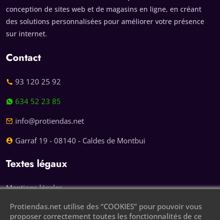
conception de sites web et de magasins en ligne, en créant
des solutions personnalisées pour améliorer votre présence
sur internet.
Contact
93 120 25 92
634 52 23 85
info@protiendas.net
Garraf 19 - 08140 - Caldes de Montbui
Textes légaux
Mentions légales
Protiendas.net utilise des “COOKIES” pour pouvoir vous
Politique de confidentialité
proposer correctement toutes les fonctionnalités de ce