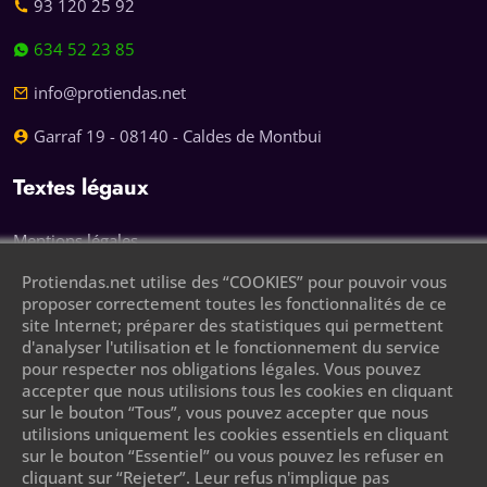
93 120 25 92
634 52 23 85
info@protiendas.net
Garraf 19 - 08140 - Caldes de Montbui
Textes légaux
Mentions légales
Protiendas.net utilise des “COOKIES” pour pouvoir vous
Politique de confidentialité
proposer correctement toutes les fonctionnalités de ce
site Internet; préparer des statistiques qui permettent
Politique des cookies
d'analyser l'utilisation et le fonctionnement du service
pour respecter nos obligations légales. Vous pouvez
Laissez votre numéro de téléphone et nous
accepter que nous utilisions tous les cookies en cliquant
vous appellerons
sur le bouton “Tous”, vous pouvez accepter que nous
utilisions uniquement les cookies essentiels en cliquant
sur le bouton “Essentiel” ou vous pouvez les refuser en
cliquant sur “Rejeter”. Leur refus n'implique pas