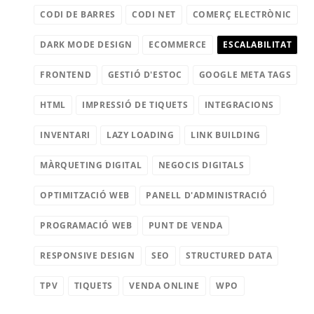
CODI DE BARRES
CODI NET
COMERÇ ELECTRÒNIC
DARK MODE DESIGN
ECOMMERCE
ESCALABILITAT
FRONTEND
GESTIÓ D'ESTOC
GOOGLE META TAGS
HTML
IMPRESSIÓ DE TIQUETS
INTEGRACIONS
INVENTARI
LAZY LOADING
LINK BUILDING
MÀRQUETING DIGITAL
NEGOCIS DIGITALS
OPTIMITZACIÓ WEB
PANELL D'ADMINISTRACIÓ
PROGRAMACIÓ WEB
PUNT DE VENDA
RESPONSIVE DESIGN
SEO
STRUCTURED DATA
TPV
TIQUETS
VENDA ONLINE
WPO