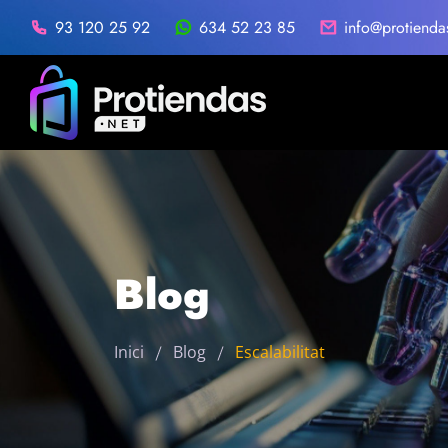
93 120 25 92
634 52 23 85
info@protienda
Blog
Inici
Blog
Escalabilitat