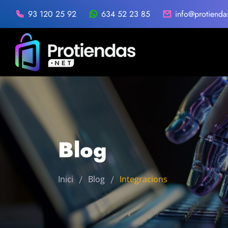
93 120 25 92
634 52 23 85
info@protienda
Blog
Inici
Blog
Integracions