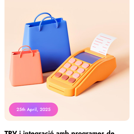
25th April, 2025
TPV i integració amb programes de