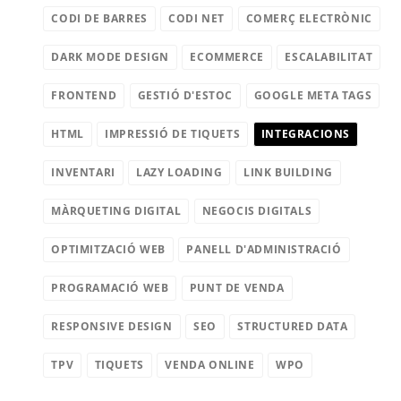
CODI DE BARRES
CODI NET
COMERÇ ELECTRÒNIC
DARK MODE DESIGN
ECOMMERCE
ESCALABILITAT
FRONTEND
GESTIÓ D'ESTOC
GOOGLE META TAGS
HTML
IMPRESSIÓ DE TIQUETS
INTEGRACIONS
INVENTARI
LAZY LOADING
LINK BUILDING
MÀRQUETING DIGITAL
NEGOCIS DIGITALS
OPTIMITZACIÓ WEB
PANELL D'ADMINISTRACIÓ
PROGRAMACIÓ WEB
PUNT DE VENDA
RESPONSIVE DESIGN
SEO
STRUCTURED DATA
TPV
TIQUETS
VENDA ONLINE
WPO