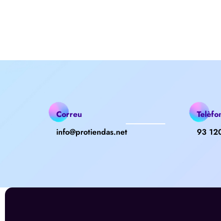
Correu
Telèfo
info@protiendas.net
93 12