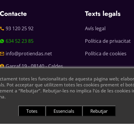
Contacte
Texts legals
93 120 25 92
Avís legal
634 52 23 85
Política de privacitat
info@protiendas.net
Política de cookies
Garraf 19 - 08140 - Caldes
de Montbui
ectament totes les funcionalitats de aquesta pàgina web; elabo
gals. Pot acceptar que utilitzem totes les cookies prement el bo
rement a “Rebutjar”. Rebutjar-les no implica l'ús de les cookies
na.
Totes
Essencials
Rebutjar