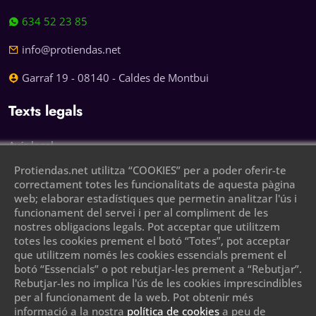
634 52 23 85
info@protiendas.net
Garraf 19 - 08140 - Caldes de Montbui
Texts legals
Avís legal
Protiendas.net utilitza “COOKIES” per a poder oferir-te
Política de privacitat
correctament totes les funcionalitats de aquesta pàgina
web; elaborar estadístiques que permetin analitzar l'ús i
Política de cookies
funcionament del servei i per al compliment de les
nostres obligacions legals. Pot acceptar que utilitzem
Deixa el teu telèfon i et trucarem
totes les cookies prement el botó “Totes”, pot acceptar
que utilitzem només les cookies essencials prement el
botó “Essencials” o pot rebutjar-les prement a “Rebutjar”.
Rebutjar-les no implica l'ús de les cookies imprescindibles
per al funcionament de la web. Pot obtenir més
informació a la nostra
política de cookies
a peu de