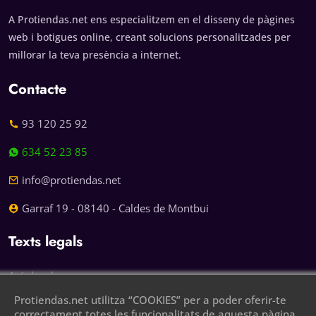
A Protiendas.net ens especialitzem en el disseny de pàgines
web i botigues online, creant solucions personalitzades per
millorar la teva presència a internet.
Contacte
93 120 25 92
634 52 23 85
info@protiendas.net
Garraf 19 - 08140 - Caldes de Montbui
Texts legals
Avís legal
Protiendas.net utilitza “COOKIES” per a poder oferir-te
Política de privacitat
correctament totes les funcionalitats de aquesta pàgina