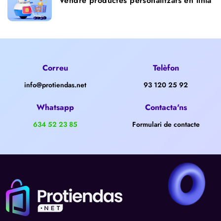
Vendre productes personalitzats en línia
Correu
Telèfon
info@protiendas.net
93 120 25 92
Whatsapp
Contacta'ns
634 52 23 85
Formulari de contacte