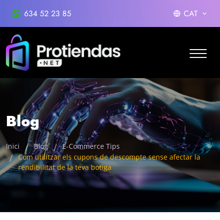
634 52 23 85
CAT
Blog
Inici
Blog
E-Commerce Tips
Com utilitzar els cupons de descompte sense afectar la
rendibilitat de la teva botiga