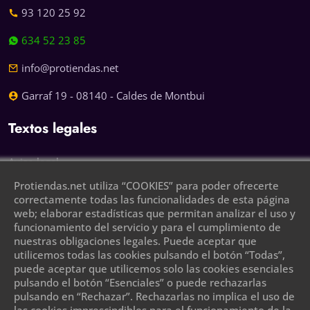
93 120 25 92
634 52 23 85
info@protiendas.net
Garraf 19 - 08140 - Caldes de Montbui
Textos legales
Aviso legal
Protiendas.net utiliza “COOKIES” para poder ofrecerte
Política de privacidad
correctamente todas las funcionalidades de esta página
web; elaborar estadísticas que permitan analizar el uso y
Política de cookies
funcionamiento del servicio y para el cumplimiento de
nuestras obligaciones legales. Puede aceptar que
Deja tu teléfono y te llamaremos
utilicemos todas las cookies pulsando el botón “Todas”,
puede aceptar que utilicemos solo las cookies esenciales
pulsando el botón “Esenciales” o puede rechazarlas
pulsando en “Rechazar”. Rechazarlas no implica el uso de