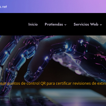
s.net
Inicio
Protiendas
Servicios Web
ar puntos de control QR para certificar revisiones de exti