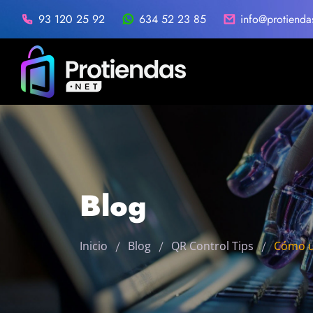
93 120 25 92
634 52 23 85
info@protienda
Blog
Inicio
Blog
QR Control Tips
Cómo us