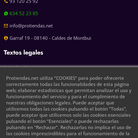
93 120 25 92
634 52 23 85
info@protiendas.net
Garraf 19 - 08140 - Caldes de Montbui
Textos legales
Aviso legal
Protiendas.net utiliza “COOKIES” para poder ofrecerte
Política de privacidad
correctamente todas las funcionalidades de esta página
web; elaborar estadísticas que permitan analizar el uso y
Política de cookies
funcionamiento del servicio y para el cumplimiento de
nuestras obligaciones legales. Puede aceptar que
Deja tu teléfono y te llamaremos
utilicemos todas las cookies pulsando el botón “Todas”,
puede aceptar que utilicemos solo las cookies esenciales
pulsando el botón “Esenciales” o puede rechazarlas
pulsando en “Rechazar”. Rechazarlas no implica el uso de
las cookies imprescindibles para el funcionamiento de la