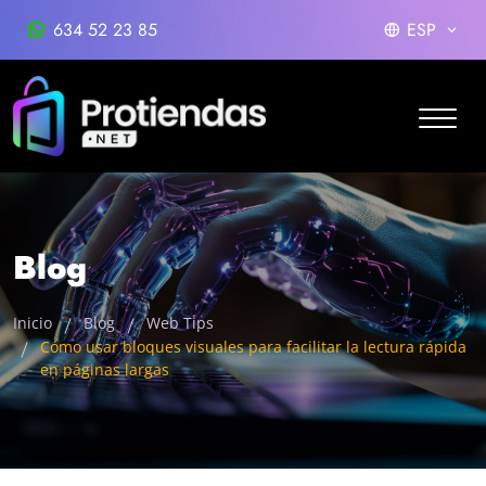
634 52 23 85
ESP
Blog
Inicio
Blog
Web Tips
Cómo usar bloques visuales para facilitar la lectura rápida
en páginas largas