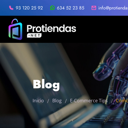
93 120 25 92
634 52 23 85
info@protienda
Blog
Inicio
Blog
E-Commerce Tips
Cómo 