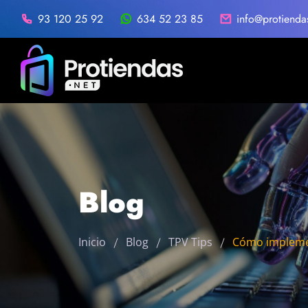
93 120 25 92
634 52 23 85
info@protienda
Blog
Inicio
Blog
TPV Tips
Cómo implemen