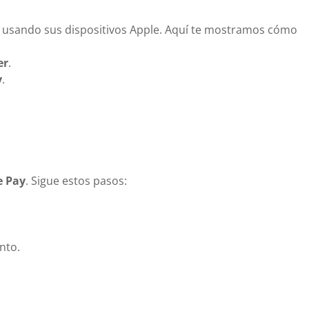
a usando sus dispositivos Apple. Aquí te mostramos cómo
er
.
y
.
e Pay
. Sigue estos pasos:
nto.