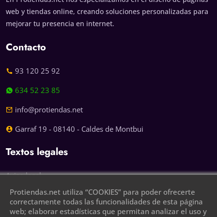
web y tiendas online, creando soluciones personalizadas para
mejorar tu presencia en internet.
Contacto
93 120 25 92
634 52 23 85
info@protiendas.net
Garraf 19 - 08140 - Caldes de Montbui
Textos legales
Aviso legal
Protiendas.net utiliza “COOKIES” para poder ofrecerte
Política de privacidad
correctamente todas las funcionalidades de esta página
web; elaborar estadísticas que permitan analizar el uso y
Política de cookies